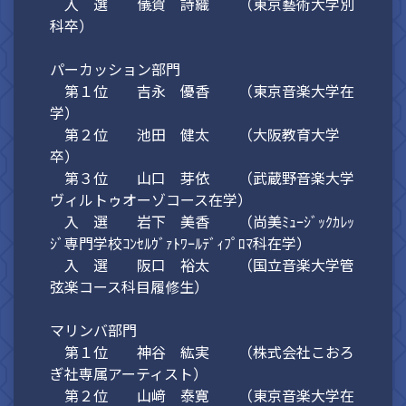
入 選 儀賀 詩織 （東京藝術大学別
科卒）
パーカッション部門
第１位 吉永 優香 （東京音楽大学在
学）
第２位 池田 健太 （大阪教育大学
卒）
第３位 山口 芽依 （武蔵野音楽大学
ヴィルトゥオーゾコース在学）
入 選 岩下 美香 （尚美ﾐｭｰｼﾞｯｸｶﾚｯ
ｼﾞ専門学校ｺﾝｾﾙｳﾞｧﾄﾜｰﾙﾃﾞｨﾌﾟﾛﾏ科在学）
入 選 阪口 裕太 （国立音楽大学管
弦楽コース科目履修生）
マリンバ部門
第１位 神谷 紘実 （株式会社こおろ
ぎ社専属アーティスト）
第２位 山﨑 泰寛 （東京音楽大学在