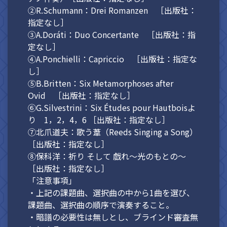
②R.Schumann：Drei Romanzen ［出版社：
指定なし］
③A.Doráti：Duo Concertante ［出版社：指
定なし］
④A.Ponchielli：Capriccio ［出版社：指定な
し］
⑤B.Britten：Six Metamorphoses after
Ovid ［出版社：指定なし］
⑥G.Silvestrini：Six Études pour Hautboisよ
り 1，2，4，6 ［出版社：指定なし］
⑦北爪道夫：歌う葦（Reeds Singing a Song）
［出版社：指定なし］
⑧保科洋：祈り そして 戯れ～光のもとの～
［出版社：指定なし］
「注意事項」
・上記の課題曲、選択曲の中から1曲を選び、
課題曲、選択曲の順序で演奏すること。
・暗譜の必要性は無しとし、ブラインド審査無