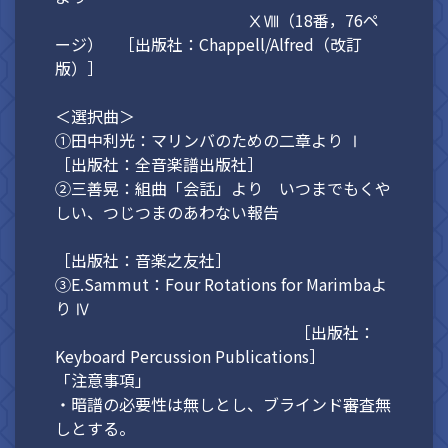
ⅩⅧ（18番，76ペ
ージ） ［出版社：Chappell/Alfred（改訂
版）］
＜選択曲＞
①田中利光：マリンバのための二章より Ⅰ
［出版社：全音楽譜出版社］
②三善晃：組曲「会話」より いつまでもくや
しい、つじつまのあわない報告
［出版社：音楽之友社］
③E.Sammut：Four Rotations for Marimbaよ
り Ⅳ
［出版社：
Keyboard Percussion Publications］
「注意事項」
・暗譜の必要性は無しとし、ブラインド審査無
しとする。