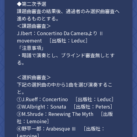
◆第二次予選
課題曲審査の結果後、通過者のみ選択曲審査へ
進めるものとする。
＜課題曲審査＞
J.Ibert：Concertino Da Cameraより Ⅱ
movement ［出版社：Leduc］
「注意事項」
・暗譜で演奏とし、ブラインド審査無しとす
る。
＜選択曲審査＞
下記の選択曲の中から1曲を選び演奏するこ
と。
①J.Rueff：Concertino ［出版社：Leduc］
②W.Albright：Sonata ［出版社：Peters］
③M.Shrude：Renewing The Myth ［出版
社：Lemoine］
④野平一郎：Arabesque Ⅲ ［出版社：
Lemoine］