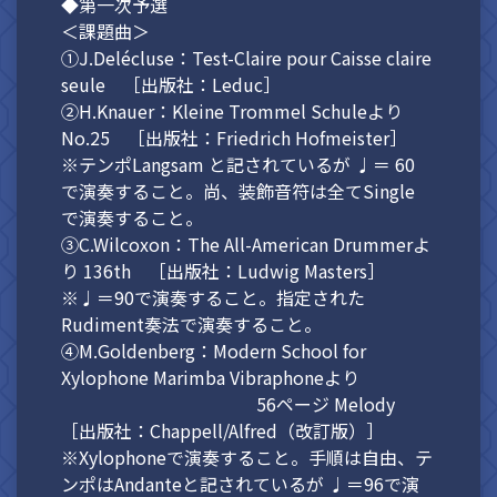
◆第一次予選
＜課題曲＞
①J.Delécluse：Test-Claire pour Caisse claire
seule ［出版社：Leduc］
②H.Knauer：Kleine Trommel Schuleより
No.25 ［出版社：Friedrich Hofmeister］
※テンポLangsam と記されているが ♩＝ 60
で演奏すること。尚、装飾音符は全てSingle
で演奏すること。
③C.Wilcoxon：The All-American Drummerよ
り 136th ［出版社：Ludwig Masters］
※♩＝90で演奏すること。指定された
Rudiment奏法で演奏すること。
④M.Goldenberg：Modern School for
Xylophone Marimba Vibraphoneより
56ページ Melody
［出版社：Chappell/Alfred（改訂版）］
※Xylophoneで演奏すること。手順は自由、テ
ンポはAndanteと記されているが ♩＝96で演