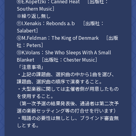
⑩E.Kopetzki：Canned Heat ［出版社：
Southern Music］
※繰り返し無し
⑪I.Xenakis：Rebonds a.ｂ ［出版社：
Salabert］
⑫M.Feldman：The King of Denmark ［出版
社：Peters］
⑬K.Volans：She Who Sleeps With A Small
Blanket ［出版社：Chester Music］
「注意事項」
・上記の課題曲、選択曲の中から1曲を選び、
課題曲、選択曲の順序で演奏すること。
・大型楽器に関しては主催者側が用意したもの
を使用すること。
（第一次予選の結果発表後、通過者は第二次予
選の楽器セッティング等の打合せを行います）
・暗譜の必要性は無しとし、ブラインド審査無
しとする。