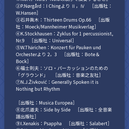
②P.Nørgård：I Chingより Ⅱ，Ⅳ ［出版社：
W.Hansen］
③石井眞木：Thirteen Drums Op.66 ［出版
社：Moeck/Mannheimer Musikverlag］
④K.Stockhausen：Zyklus for 1 percussionist,
Nr.9 ［出版社：Universal］
⑤W.Thärichen：Konzert für Pauken und
Orchesterより 2，3 ［出版社：Bote＆
Bock］
⑥福士則夫：ソロ・パーカッションのための
「グラウンド」 ［出版社：音楽之友社］
⑦N.J.Živković：Generally Spoken it is
Nothing but Rhythm
［出版社：Musica Europea］
⑧北爪道夫：Side by Side ［出版社：全音楽
譜出版社］
⑨I.Xenakis：Psappha ［出版社：Salabert］