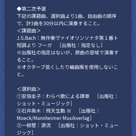
◆第二次予選
下記の課題曲、選択曲より1曲、自由曲の順序
で、計3曲を30分以内に演奏すること。
＜課題曲＞
J.S.Bach：無伴奏ヴァイオリンソナタ第１番ト
短調より フーガ ［出版社：指定なし］
※出版社の指定はないが、原曲の音域で演奏す
ること。
※オクターブ低くしたり編曲版を使用しないこ
と。
＜選択曲＞
①安倍圭子：わらべ歌による譚章 ［出版社：
ショット・ミュージック］
②石井眞木：飛天生動 Ⅲ ［出版社：
Moeck/Mannheimer Musikverlag］
③一柳慧：源流 ［出版社：ショット・ミュー
ジック］