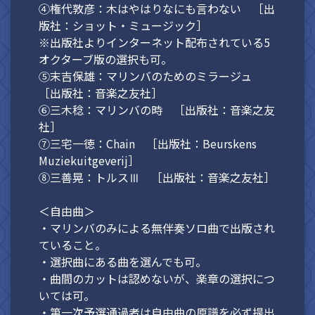
④権代敦彦：木はやはりなにも言わない ［出
版社：ショット・ミュージック］
※出版社よりインターネット配布されている5
オクターブ版の選択も可。
⑤末吉保雄：マリンバのためのミラージュ
［出版社：音楽之友社］
⑥三木稔：マリンバの時 ［出版社：音楽之友
社］
⑦三宅一徳：Chain ［出版社：Beurskens
Muziekuitgeverij］
⑧三善晃：トルスⅢ ［出版社：音楽之友社］
＜自由曲＞
・マリンバのみによる無伴奏ソロ曲で出版され
ていること。
・選択曲にある曲を選んでも可。
・曲間のカットは認めないが、楽章の選択につ
いては可。
・第一次予選通過者は自由曲の原譜を必ず提出