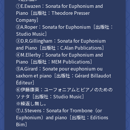
①E.Ewazen：Sonata for Euphonium and
Piano［出版社：Theodore Presser
Company］
②A.Roper：Sonata for Euphonium［出版社：
Studio Music］
③D.R.Gillingham：Sonata for Euphonium
and Piano［出版社：C.Alan Publications］
④M.Ellerby：Sonata for Euphonium and
Piano［出版社：MEM Publications］
⑤A.Girard：Sonate pour euphonium ou
saxhorn et piano［出版社：Gérard Billaudot
Éditeur］
⑥伊藤康英：ユーフォニアムとピアノのための
ソナタ［出版社：Studio Music］
※繰返し無し。
⑦J.Stevens：Sonata for Trombone（or
Euphonium）and piano［出版社：Editions
Bim］