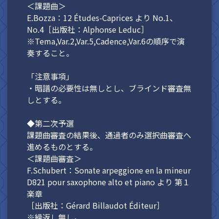
＜課題曲＞
E.Bozza：12 Études-Caprices より No.1、
No.4［出版社：Alphonse Leduc］
※Tema,Var.2,Var.5,Cadence,Var.6の順序で演
奏すること。
「注意事項」
・暗譜の必要性は無しとし、ブラインド審査無
しとする。
◆第二次予選
課題曲審査の結果後、通過者のみ選択曲審査へ
進めるものとする。
＜課題曲審査＞
F.Schubert：Sonate arpeggione en la mineur
D821 pour saxophone alto et piano より 第１
楽章
［出版社：Gérard Billaudot Éditeur］
※繰返し無し。