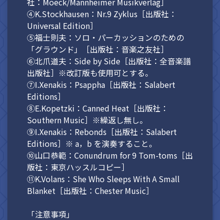
社：Moeck/Mannheimer Musikverlag］
④K.Stockhausen：Nr.9 Zyklus［出版社：
Universal Edition］
⑤福士則夫：ソロ・パーカッションのための
「グラウンド」［出版社：音楽之友社］
⑥北爪道夫：Side by Side［出版社：全音楽譜
出版社］※改訂版も使用可とする。
⑦I.Xenakis：Psappha［出版社：Salabert
Editions］
⑧E.Kopetzki：Canned Heat［出版社：
Southern Music］※繰返し無し。
⑨I.Xenakis：Rebonds［出版社：Salabert
Editions］※ a，b を演奏すること。
⑩山口恭範：Conundrum for 9 Tom-toms［出
版社：東京ハッスルコピー］
⑪K.Volans：She Who Sleeps With A Small
Blanket［出版社：Chester Music］
「注意事項」