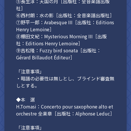
⑤長生淳：天国の月［出版社：全音楽譜出版
社］
⑥西村朗：水の影［出版社：全音楽譜出版社］
⑦野平一郎：Arabesque III［出版社：Editions
Henry Lemoine］
⑧棚田文紀：Mysterious Morning III［出版
社：Editions Henry Lemoine］
⑨吉松隆：Fuzzy bird sonata［出版社：
Gérard Billaudot Éditeur］
「注意事項」
・暗譜の必要性は無しとし、ブラインド審査無
しとする。
◆本 選
H.Tomasi：Concerto pour saxophone alto et
orchestre 全楽章［出版社：Alphonse Leduc］
「注意事項」