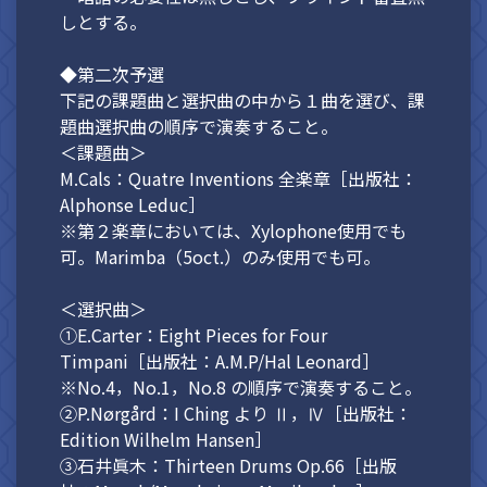
しとする。
◆第二次予選
下記の課題曲と選択曲の中から１曲を選び、課
題曲選択曲の順序で演奏すること。
＜課題曲＞
M.Cals：Quatre Inventions 全楽章［出版社：
Alphonse Leduc］
※第２楽章においては、Xylophone使用でも
可。Marimba（5oct.）のみ使用でも可。
＜選択曲＞
①E.Carter：Eight Pieces for Four
Timpani［出版社：A.M.P/Hal Leonard］
※No.4，No.1，No.8 の順序で演奏すること。
②P.Nørgård：I Ching より Ⅱ，Ⅳ［出版社：
Edition Wilhelm Hansen］
③石井眞木：Thirteen Drums Op.66［出版